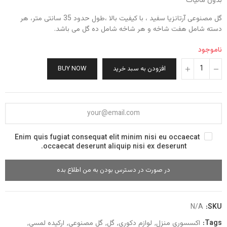
بدون مالیات
گل مصنوعی آرتانزیا سفید ، با کیفیت بالا ،طول حدود 35 سانتی متر، هر
دسته شامل هفت شاخه و هر شاخه شامل ده گل می باشد.
ناموجود
افزودن به سبد خرید
BUY NOW
Enim quis fugiat consequat elit minim nisi eu occaecat
occaecat deserunt aliquip nisi ex deserunt.
در صورت در دسترس بودن به من اطلاع بده
N/A
SKU:
Tags:
اکسسوری منزل
لوازم دکوری
گل
گل مصنوعی
ارکیده لمسی