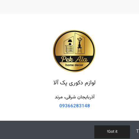
لوازم دکوری پک آلا
آذربایجان شرقی، مرند
09366283148
T
Got it!